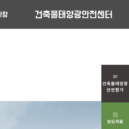
사항
건축물태양광안전센터
건축물태양광
안전
평가
보도
자료