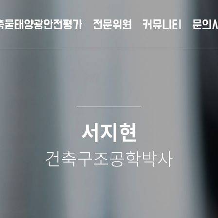
축물태양광안전평가
전문위원
커뮤니티
문의
서지현
건축구조공학박사