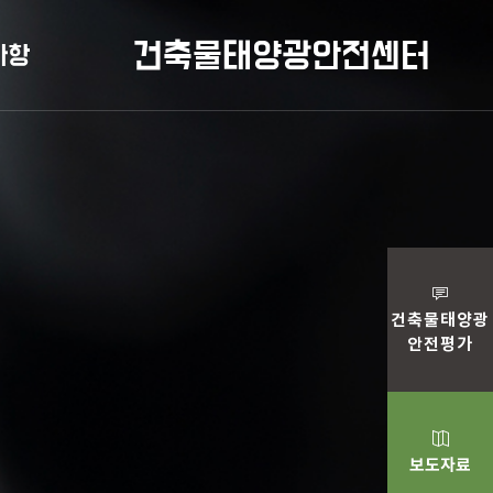
사항
건축물태양광안전센터
건축물태양광
안전
평가
보도
자료